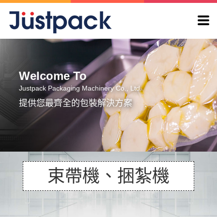
束帶
Welcome To
Justpack Packaging Machinery Co., Ltd.
提供您最齊全的包裝解決方案
束帶機、捆紮機