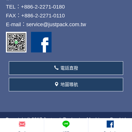
TEL：+886-2-2271-0180
FAX：+886-2-2271-0110
E-mail：service@justpack.com.tw
電話直撥
地圖導航
Copyright © 2017 Justpack Packaging Machinery Co., Ltd.
All rights reserved. Design by
106h